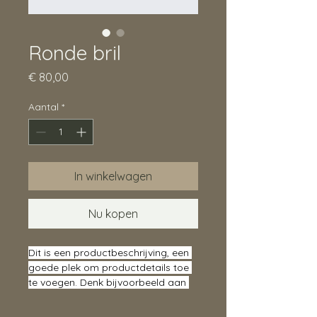
Ronde bril
Prijs
€ 80,00
Aantal
*
In winkelwagen
Nu kopen
Dit is een productbeschrijving, een 
goede plek om productdetails toe 
te voegen. Denk bijvoorbeeld aan 
de afmetingen, het materiaal, en 
instructies voor schoonmaak en 