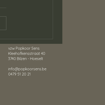
turen
vzw Popkoor Sens
Kleehofkensstraat 40
3740 Bilzen - Hoeselt
info@popkoorsens.be
0479 51 20 21