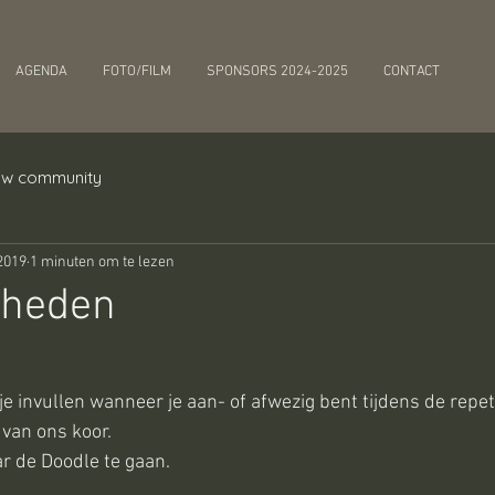
AGENDA
FOTO/FILM
SPONSORS 2024-2025
CONTACT
w community
2019
1 minuten om te lezen
gheden
e invullen wanneer je aan- of afwezig bent tijdens de repet
 van ons koor.
ar de Doodle te gaan.